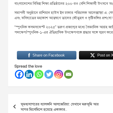
বাংলাদেশের বিভিন্ন শিক্ষা প্রতিষ্ঠানের ২০০-রও বেশি শিক্ষার্থী উৎসবে
সমাপনী অনুষ্ঠানে রাশিয়ান হাউস ইন ঢাকার পরিচালক আলেক্সান্দ্রা এ. খ্
এবং ভবিষ্যতের মহাকাশ অন্বেষণে তাদের কৌতূহল ও দৃষ্টিভঙ্গির প্রশংস
“স্পুৎনিক কসমসফেস্ট ২০২৫” তরুণ প্রজন্মের মধ্যে বৈজ্ঞানিক আগ্রহ জ
পদক্ষেপÍস্পুৎনিক-১-এর ঐতিহাসিক উৎক্ষেপণকে শ্রদ্ধার সঙ্গে স্মরণ কর
Share on Facebook
Post on 
Spread the love
ভূমধ্যসাগরের ব্যালকনি আলজেরিয়া: যেখানে মরুভূমি আর
সাগর মিলেমিশে হয়েছে একাকার..