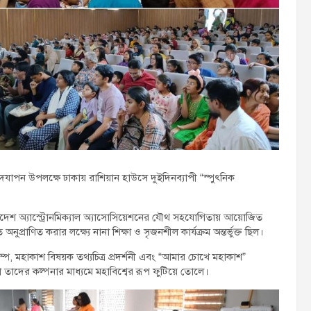
উদযাপন উপলক্ষে ঢাকায় রাশিয়ান হাউসে দুইদিনব্যাপী “স্পুৎনিক
েশ অ্যাস্ট্রোনমিক্যাল অ্যাসোসিয়েশনের যৌথ সহযোগিতায় আয়োজিত
ুপ্রাণিত করার লক্ষ্যে নানা শিক্ষা ও সৃজনশীল কার্যক্রম অন্তর্ভুক্ত ছিল।
াম্প, মহাকাশ বিষয়ক তথ্যচিত্র প্রদর্শনী এবং “আমার চোখে মহাকাশ”
 তাদের কল্পনার মাধ্যমে মহাবিশ্বের রূপ ফুটিয়ে তোলে।