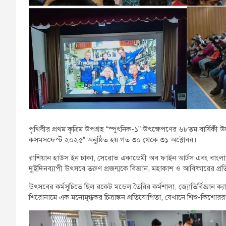
পৃথিবীর প্রথম কৃত্রিম উপগ্রহ “স্পুৎনিক-১” উৎক্ষেপণের ৬৮তম বার্ষিকী 
কসমসফেস্ট ২০২৫” অনুষ্ঠিত হয় গত ৩০ থেকে ৩১ অক্টোবর।
রাশিয়ান হাউস ইন ঢাকা, সেরোভ একাডেমী অব ফাইন আর্টস এবং বাংলাদ
দুইদিনব্যাপী উৎসবে তরুণ প্রজন্মকে বিজ্ঞান, মহাকাশ ও আবিষ্কারের প্রতি অন
উৎসবের কর্মসূচিতে ছিল রকেট মডেল তৈরির কর্মশালা, জ্যোতির্বিজ্ঞান ক্য
শিরোনামে এক মনোমুগ্ধকর চিত্রাঙ্কন প্রতিযোগিতা, যেখানে শিশু-কিশোররা