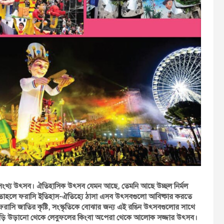
 অসংখ্য উৎসব। ঐতিহাসিক উৎসব যেমন আছে, তেমনি আছে উচ্ছল নির্মল
 তাহলে ফরাসি ইতিহাস-ঐতিহ্যে ঠাসা এসব উৎসবগুলো আবিষ্কার করতে
সি জাতির কৃষ্টি, সংস্কৃতিকে বোঝার জন্য এই রঙিন উৎসবগুলোর সাথে
ে ঘুড়ি উড়ানো থেকে লেবুফলের কিংবা অপেরা থেকে আলোক সজ্জার উৎসব।