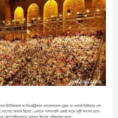
জিকাল বা থিয়েট্রিকাল প্রডাকশনের ফ্রেঞ্চ বা ওয়ার্ল্ড প্রিমিয়ার শো
ানেই পোপের আবাস ছিলো। এখানে পাশাপাশি একই সাথে দুটি উৎসব চলে।
য়েটার কোম্পানীগুলোও তাদের উৎসব পরিচালনা করে।