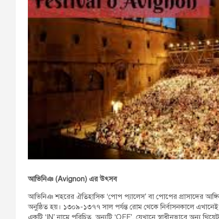
আভিনিঞ (
Avignon
) এর উৎসব
আভিনিঞ শহরের ঐতিহাসিক ‘পোপ প্যালেস’ বা পোপের প্রাসাদের আঙ্গিনায় মিউ
অনুষ্ঠিত হয়। ১৩০৯-১৩৭৭ সাল পর্যন্ত রোম থেকে নির্বাসনকালে এখ
একটি ‘IN’ নামে পরিচিত, অন্যটি ‘OFF’, যেখানে স্বাধীনভাবে অন্য থি