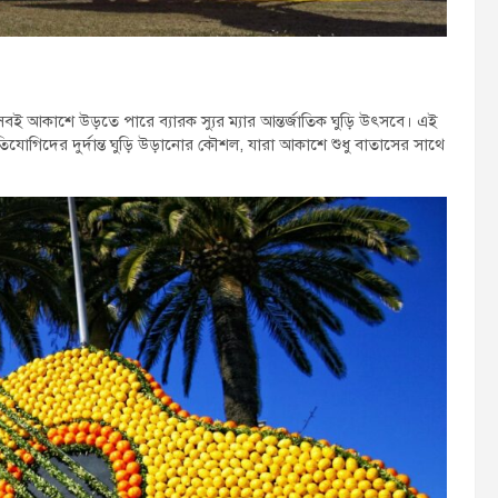
্র সবই আকাশে উড়তে পারে ব্যারক স্যুর ম্যার আন্তর্জাতিক ঘুড়ি উৎসবে। এই
যোগিদের দুর্দান্ত ঘুড়ি উড়ানোর কৌশল, যারা আকাশে শুধু বাতাসের সাথে