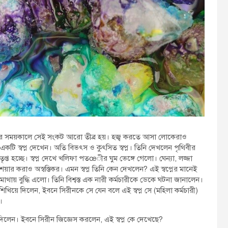
 সময়কালে সেই সংকট আরো তীব্র হয়। হজ্ব করতে আসা লোকেরাও
একটি স্বপ্ন দেখেন। অতি বিভৎস ও কুৎসিত স্বপ্ন। তিনি দেখলেন পৃথিবীর
ৃপ্ত হচ্ছে। স্বপ্ন দেখে খলিফা পতœীর ঘুম ভেঙ্গে গেলো। ঘেন্যা, লজ্জা
 শেয়ার করাও অস্বস্তিকর। এমন স্বপ্ন তিনি কেন দেখলেন? এই স্বপ্নের মানেই
ায় বুদ্ধি এলো। তিনি বিশ্বস্ত এক নারী কর্মচারীকে ডেকে ঘটনা জানালেন।
িখিয়ে দিলেন, ইবনে সিরীনকে সে যেন বলে এই স্বপ্ন সে (মহিলা কর্মচারী)
।
রণ দিলেন। ইবনে সিরীন জিজ্ঞেস করলেন, এই স্বপ্ন কে দেখেছে?