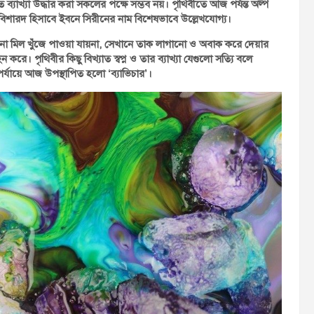
রকৃত ব্যাখ্যা উদ্ধার করা সকলের পক্ষে সম্ভব নয়। পৃথিবীতে আজ পর্যন্ত অল্প
েষ্ঠ বিশারদ হিসাবে ইবনে সিরীনের নাম বিশেষভাবে উল্লেখযোগ্য।
ও কোনো মিল খুঁজে পাওয়া যায়না, সেখানে তাক লাগানো ও অবাক করে দেয়ার
হন করে। পৃথিবীর কিছু বিখ্যাত স্বপ্ন ও তার ব্যাখ্যা যেগুলো সত্যি বলে
পর্যায়ে আজ উপস্থাপিত হলো ‘ব্যাভিচার’।