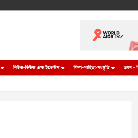
নিউজ-ভিউজ এন্ড ইভেন্টস
শিল্প-সাহিত্য-সংস্কৃতি
ভ্রমণ –