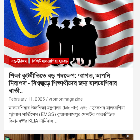
এডু-টুরিজম
ভিজিট মালয়েশিয়া ২০২৬
শিক্ষা কূটনীতিতে বড় পদক্ষেপ: ‘স্বাগত, আপনি
নিরাপদ’- বিশ্বজুড়ে শিক্ষার্থীদের জন্য মালয়েশিয়ার
বার্তা..
February 11, 2026
vromonmagazine
মালয়েশিয়ার উচ্চশিক্ষা মন্ত্রণালয় (MoHE) এবং এডুকেশন মালয়েশিয়া
গ্লোবাল সার্ভিসেস (EMGS) কুয়ালালামপুর দেশটির আন্তর্জাতিক
বিমানবন্দর KLIA টার্মিনাল…