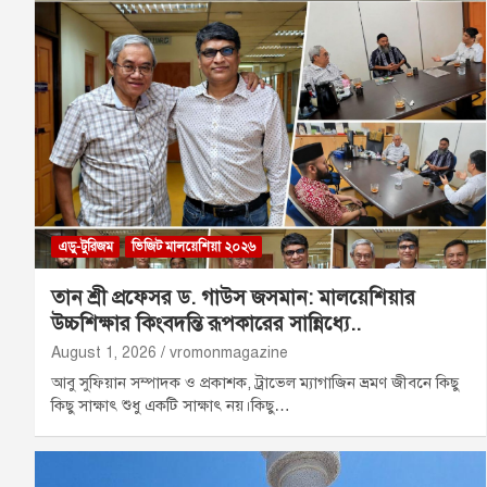
এডু-টুরিজম
ভিজিট মালয়েশিয়া ২০২৬
তান শ্রী প্রফেসর ড. গাউস জসমান: মালয়েশিয়ার
উচ্চশিক্ষার কিংবদন্তি রূপকারের সান্নিধ্যে..
August 1, 2026
vromonmagazine
আবু সুফিয়ান সম্পাদক ও প্রকাশক, ট্রাভেল ম্যাগাজিন ভ্রমণ জীবনে কিছু
কিছু সাক্ষাৎ শুধু একটি সাক্ষাৎ নয়।কিছু…