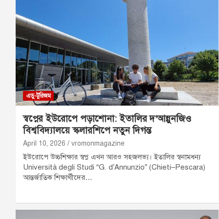
এডু-টুরিজম
স্বপ্নের ইউরোপে পড়াশোনা: ইতালির দ’আন্নুনজিও
বিশ্ববিদ্যালয়ে স্কলারশিপে নতুন দিগন্ত
April 10, 2026
vromonmagazine
ইউরোপে উচ্চশিক্ষার স্বপ্ন এখন আরও সহজলভ্য। ইতালির স্বনামধন্য
Università degli Studi “G. d’Annunzio” (Chieti–Pescara)
আন্তর্জাতিক শিক্ষার্থীদের…