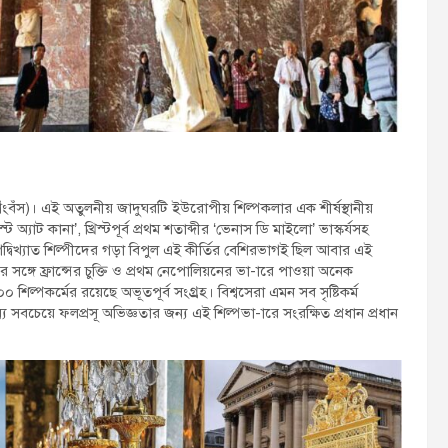
ংবঁস)। এই অতুলনীয় জাদুঘরটি ইউরোপীয় শিল্পকলার এক শীর্ষস্থানীয়
অ্যাট কানা’, খ্রিস্টপূর্ব প্রথম শতাব্দীর ‘ভেনাস ডি মাইলো’ ভাস্কর্যসহ
দ্বিখ্যাত শিল্পীদের গড়া বিপুল এই কীর্তির বেশিরভাগই ছিল আবার এই
ের সঙ্গে ফ্রান্সের চুক্তি ও প্রথম নেপোলিয়নের ভা-ারে পাওয়া অনেক
শিল্পকর্মের রয়েছে অভূতপূর্ব সংগ্র্রহ। বিশ্বসেরা এমন সব সৃষ্টিকর্ম
সবচেয়ে ফলপ্রসূ অভিজ্ঞতার জন্য এই শিল্পভা-ারে সংরক্ষিত প্রধান প্রধান