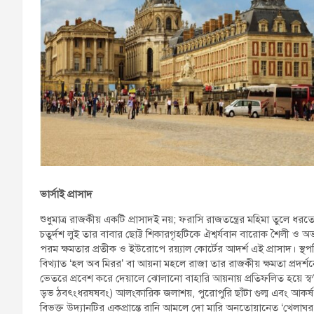
ভার্সাই প্রাসাদ
শুধুমাত্র রাজকীয় একটি প্রাসাদই নয়; ফরাসি রাজতন্ত্রের মহিমা তুলে ধরত
চতুর্দশ লুই তার বাবার ছোট্ট শিকারগৃহটিকে ঐশ্বর্যবান বারোক শৈলী ও অভ্য
পরম ক্ষমতার প্রতীক ও ইউরোপে রয়্যাল কোর্টের আদর্শ এই প্রাসাদ। স্থপ
বিখ্যাত ‘হল অব মিরর’ বা আয়না মহলে রাজা তার রাজকীয় ক্ষমতা প্রদর্
ভেতরে প্রবেশ করে দেয়ালে ঝোলানো বাহারি আয়নায় প্রতিফলিত হয়ে স্ব
ড়ভ ঠবৎংধরষষবং) আলংকারিক জলাশয়, পুরোপুরি ছাঁটা গুল্ম এবং আকর্ষণী
বিভক্ত উদ্যানটির একপ্রান্তে রানি আমলে দো মারি অনতোয়ানেত ‘খেলাঘ