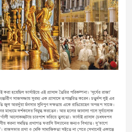
েই করা হয়েছিল ভার্সাইয়ে এই প্রাসাদ তৈরির পরিকল্পনা। ‘সূর্যের রাজা’
ন্তÍরীণ সাজসজ্জায় সুরম্য এক প্রাসাদে রূপান্তরিত করেন। চতুর্দশ লুই এর
তি জুল আরদুঁয়া মঁনসার সুনিপুণ দক্ষতায় একে রাঙিয়েছেন অপরূপ সাজে।
শনের মাধ্যমে দর্শকদের বিমুগ্ধ করতেন। আর হলের জানালা গলে সূর্যালোক
^র্ণালী আলোকচ্ছটায় চারপাশ ভরিয়ে তুলতো। ভার্সাই প্রাসাদ (চধষধপব
য় ঝরনা সমন্বিত প্রথাগত ফরাসি উদ্যানের জন্যও বিখ্যাত। দু’ভাগে
র’। রাজসভার প্রথা ও মেকি সামাজিকতা সইতে না পেরে সেখানেই একান্তে