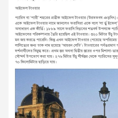
আইফেল টাওয়ার
প্যারিস বা ‘পারী’ শহরের প্রতীক আইফেল টাওয়ার (ঊরভভবষ ঞড়বিৎ)। বর্তম
একে আইফেল টাওয়ার নামে জানলেও ফরাসিরা একে বলে ‘লা র্তু ইফেল্’
অসাধারণ এক কীর্তি। ১৮৮৯ সালে ফরাসি বিপ্লবের শতবর্ষ উপলক্ষে প্যার
আইফেলের পরিকল্পনায় তৈরি হয়েছিল এই টাওয়ার। ৩২০ মিটার উঁচু টা
মন জয় করতে পারেনি। কিন্তু এখন আইফেল টাওয়ার পেয়েছে অপরিমেয় জ
লালিত্যের জন্য ডাক নাম হয়েছে ‘আয়রন লেডি’। টাওয়ারের পর্বতপ্রমাণ আক
দর্শনার্থীদের বিমুগ্ধ করে। প্রথম স্তর অথবা দ্বিতীয় স্তরের ওপর মিশালা-ত
সৌন্দর্য উপভোগ করা যায়। ২৭৬ মিটার উঁচু শীর্ষস্তর থেকে প্যারিসের সুদূরপ্র
৭০ কিলোমিটার ছাড়িয়ে যায়।