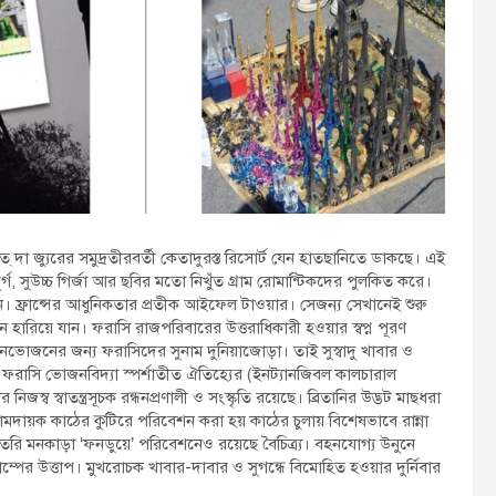
োত্ দা জ্যুরের সমুদ্রতীরবর্তী কেতাদুরস্ত রিসোর্ট যেন হাতছানিতে ডাকছে। এই
দুর্গ, সুউচ্চ গির্জা আর ছবির মতো নিখুঁত গ্রাম রোমান্টিকদের পুলকিত করে।
ন। ফ্রান্সের আধুনিকতার প্রতীক আইফেল টাওয়ার। সেজন্য সেখানেই শুরু
নে হারিয়ে যান। ফরাসি রাজপরিবারের উত্তরাধিকারী হওয়ার স্বপ্ন পূরণ
ানভোজনের জন্য ফরাসিদের সুনাম দুনিয়াজোড়া। তাই সুস্বাদু খাবার ও
ী ফরাসি ভোজনবিদ্যা স্পর্শাতীত ঐতিহ্যের (ইনট্যানজিবল কালচারাল
নিজস্ব স্বাতন্ত্রসূচক রন্ধনপ্রণালী ও সংস্কৃতি রয়েছে। ব্রিতানির উদ্ভট মাছধরা
ামদায়ক কাঠের কুটিরে পরিবেশন করা হয় কাঠের চুলায় বিশেষভাবে রান্না
রি মনকাড়া ‘ফনডুয়ে’ পরিবেশনেও রয়েছে বৈচিত্র্য। বহনযোগ্য উনুনে
ম্পের উত্তাপ। মুখরোচক খাবার-দাবার ও সুগন্ধে বিমোহিত হওয়ার দুর্নিবার