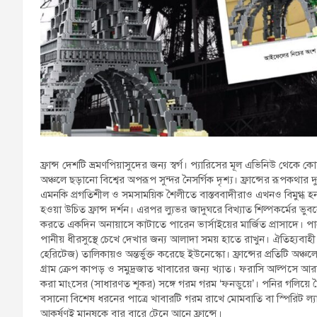
ফ্রান্স দেশটি ভ্রমণপিয়াসুদের জন্য স্বর্গ। প্যারিসের মূল এভিনিউ থেকে ক
অঞ্চলে ছড়ানো বিশ্বের অপরূপ সুন্দর নৈসর্গিক দৃশ্য। ফ্রান্সের রূপকথার 
এমনকি প্রগতিশীল ও সমসাময়িক শৈলীতে বাস্তববাদীরাও এখনও বিমুগ্ধ হ
হওয়া উচিত ফ্রান্স দর্শন। এরপর ল্যুভর জাদুঘরে বিখ্যাত শিল্পকর্মের ভুব
করতে একদিন অনায়াসে কাটাতে পারেন ভার্সাইয়ের মার্জিত প্রাসাদে। প
পানীয় ধীরসুস্থে চেখে দেখার জন্য আলাদা সময় হাতে রাখুন। ঐতিহ্যবাহ
হেরিটেজ) তালিকায়ও অন্তর্ভুক্ত করেছে ইউনেস্কো। ফ্রান্সের প্রতিটি অঞ্চলের 
গ্রাম ক্রেপ কাপড় ও সমুদ্রজাত খাবারের জন্য খ্যাত। ফরাসি আল্পসে আর
করা মাংসের (সাধারণত শূকর) সঙ্গে গরম গরম ‘ফনডুয়ে’। পনির গলিয়ে তৈ
বসানো বিশেষ ধরনের পাত্রে খাবারটি গরম রাখে মোমবাতি বা স্পিরিট ল্যা
আকর্ষণই মানুষকে বার বারে টেনে আনে ফ্রান্সে।