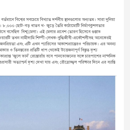
ানে বিশ্বের সবচেয়ে বিখ্যাত দর্শনীয় স্থানগুলোর অন্যতম। সারা দুনিয়া
। ৮,০০০ ছোট-বড় ধাতব খ- জুড়ে তৈরি কাঠামোটি নির্মাণকুশলতার
িসে বসেছিল বিশ্ব¦মেলা। এই মেলার প্রবেশ তোরণ হিসেবে গুস্তাভ
ওয়ারটি তখন নামীদামি শিল্পী-লেখক-বুদ্ধিজীবী-প্রকৌশলীসহ অনেকেরই
নপ্রিয়তা এবং এটি এখন প্যারিসের আকাশপ্রান্তেরও পরিচায়ক। এর অনন্য
ার ও তিনস্তরের প্রতিটি ধাপ থেকেই উত্তেজনাপূর্ণ বিস্তৃত দৃশ্য
ারকাপ্রাপ্ত ‘জুলে ভার্ন’ রেস্তোরাঁয় বসে পানভোজনের সঙ্গে চারপাশের নান্দনিক
সারী অত্যাশ্চর্য দৃশ্য দেখা যায় এবং রৌদ্রোজ্জ্বল পরিষ্কার দিনে এর ব্যাপ্তি