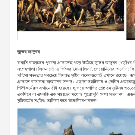
ল্যুভর জাদুঘর
ফরাসি রাজাদের পুরনো প্রাসাদেই গড়ে উঠেছে ল্যুভর জাদুঘর (খড়াঁৎব গঁ
সংগ্রহশালা। লিওনার্দো দ্য ভিঞ্চির ‘মোনা লিসা’, ভেরোনিসের ‘ওয়েডিং ফিস্ট 
পশ্চিমা সভ্যতার সবচেয়ে বিখ্যাত সৃষ্টির অনেকগুলোই এখানে রয়েছে। জগ
প্র্রাসাদে বাস করা রাজাদের সম্পদ। এছাড়া ভ্যাটিকান ও ভেনিস প্রজাতন্ত্র
শিল্পকর্মেরও এখানে ঠাঁই হয়েছে। ল্যুভরে অগণিত শ্রেষ্ঠতম সৃষ্টিসহ ৩০,০০০ 
একদিনে বা এমনকি এক সপ্তাহের মধ্যেও পুরোপুরি দেখা সম্ভব নয়। এজন্য 
সৃষ্টিকর্মের সংক্ষিপ্ত তালিকা করে মনোনিবেশ করুন।